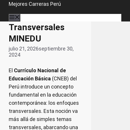
Saltar
Mejores Carreras Perú
al
Enfoques
contenido
Menú
Transversales
MINEDU
julio 21, 2026
septiembre 30,
2024
El
Currículo Nacional de
Educación Básica
(CNEB) del
Perú introduce un concepto
fundamental en la educación
contemporánea: los enfoques
transversales. Esta noción va
más allá de simples temas
transversales, abarcando una