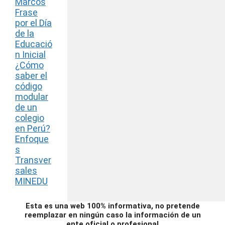
Marcos
Frase
por el Día
de la
Educació
n Inicial
¿Cómo
saber el
código
modular
de un
colegio
en Perú?
Enfoque
s
Transver
sales
MINEDU
Esta es una web 100% informativa, no pretende
reemplazar en ningún caso la información de un
ente oficial o profesional