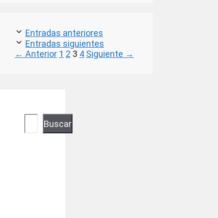
Entradas anteriores
Entradas siguientes
Página
Página
Página
Página
←
Anterior
1
2
3
4
Siguiente
→
Buscar