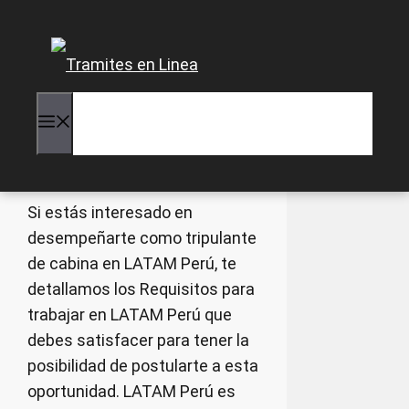
Saltar
al
Requisitos para
contenido
trabajar en LATAM
Perú
Menú
julio 24, 2026
mayo 24, 2024
Si estás interesado en
desempeñarte como tripulante
de cabina en LATAM Perú, te
detallamos los Requisitos para
trabajar en LATAM Perú que
debes satisfacer para tener la
posibilidad de postularte a esta
oportunidad. LATAM Perú es